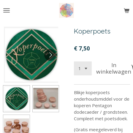
Ga
direct
naar
de
Koperpoets
hoofdinhoud
€ 7,50
In
winkelwagen
Blikje koperpoets
onderhoudsmiddel voor de
koperen Pentagon
dodecaeder / grondsteen.
Compleet met poetsdoek.
(Gratis meegeleverd bij