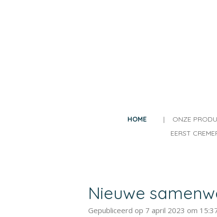
Ga
direct
naar
de
hoofdinhoud
HOME
ONZE PROD
EERST CREME
Nieuwe samenwe
Gepubliceerd op 7 april 2023 om 15:3