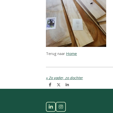
Terug naar
Home
«
Zo vader, zo dochter
D
D
S
e
e
h
l
e
a
e
l
r
n
e
L
I