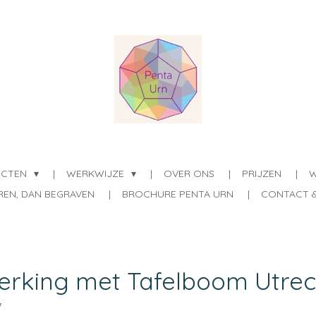
UCTEN
WERKWIJZE
OVER ONS
PRIJZEN
W
REN, DAN BEGRAVEN
BROCHURE PENTA URN
CONTACT 
rking met Tafelboom Utrec
7