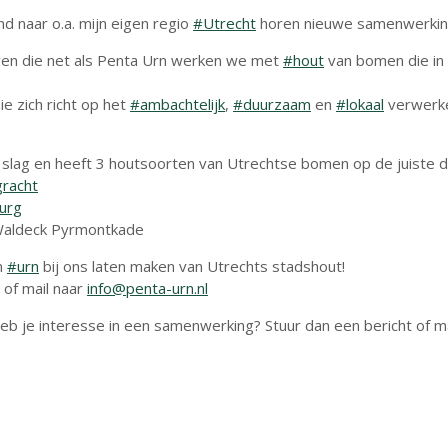
and naar o.a. mijn eigen regio
#Utrecht
horen nieuwe samenwerkin
ven die net als Penta Urn werken we met
#hout
van bomen die in
ie zich richt op het
#ambachtelijk
,
#duurzaam
en
#lokaal
verwerke
 slag en heeft 3 houtsoorten van Utrechtse bomen op de juiste d
racht
urg
 Waldeck Pyrmontkade
n
#urn
bij ons laten maken van Utrechts stadshout!
 of mail naar
info@penta-urn.nl
b je interesse in een samenwerking? Stuur dan een bericht of m